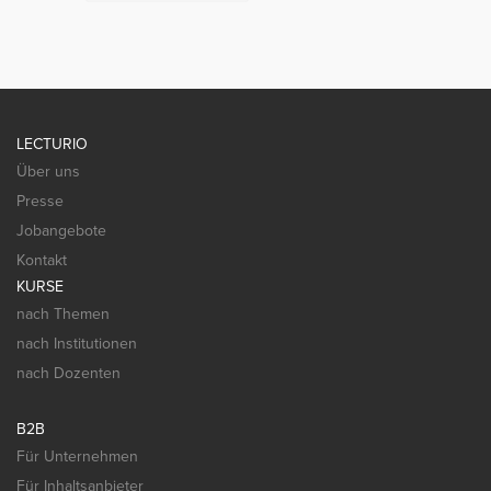
LECTURIO
Über uns
Presse
Jobangebote
Kontakt
KURSE
nach Themen
nach Institutionen
nach Dozenten
B2B
Für Unternehmen
Für Inhaltsanbieter