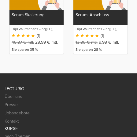
Scrum Skalierung
Scrum: Abschluss
Dipl.-Wirtschafts.-Ing(FH),
Dipl.-Wirtschafts.-Ing(FH),
M.Sc. Sebastian Schneider
M.Sc. Sebastian Schneider
(1)
(1)
45,87
€
mtl.
29,99
€
mtl.
13,80
€
mtl.
9,99
€
mtl.
Sie sparen 35 %
Sie sparen 28 %
LECTURIO
Über uns
Presse
Jobangebote
Kontakt
KURSE
nach Themen