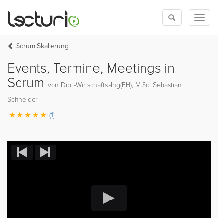
Toggle
Toggl
search
naviga
Scrum Skalierung
Events, Termine, Meetings in
Scrum
von Dipl.-Wirtschafts.-Ing(FH), M.Sc. Sebastian
Schneider
(1)