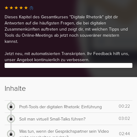
(1)
Dieses Kapitel des Gesamtkurses "Digitale Rhetorik" gibt dir
Antworten auf die häufigsten Fragen, die bei digitalen
Zusammenkünften auftreten und zeigt dir, mit welchen Tipps und
Tools du Online-Meetings ab jetzt noch souveräner meistern
kannst.
Jetzt neu, mit automatisierten Transkripten. Ihr Feedback hilft uns,
unser Angebot kontinuierlich zu verbessern.
Inhalte
00:22
Profi-Tools der digitalen Rhetorik: Einführung
03:02
Soll man virtuell Small-Talks führen?
Was tun, wenn der Gesprächspartner sein Video
02:44