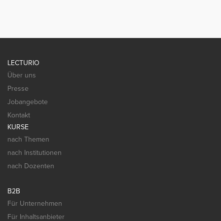
LECTURIO
Über uns
Presse
Jobangebote
Kontakt
KURSE
nach Themen
nach Institutionen
nach Dozenten
B2B
Für Unternehmen
Für Inhaltsanbieter