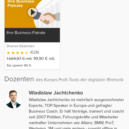
Ihre Business-Flatrate
Diverse Dozenten
(628)
1.669,97
€
mtl.
99,90
€
mtl.
Sie sparen 94 %
Dozenten
des Kurses Profi-Tools der digitalen Rhetorik
Wladislaw Jachtchenko
Wladislaw Jachtchenko ist mehrfach ausgezeichneter
Experte, TOP-Speaker in Europa und gefragter
Business Coach. Er hält Vorträge, trainiert und coacht
seit 2007 Politiker, Führungskräfte und Mitarbeiter
namhafter Unternehmen wie Allianz, BMW, Pro7,
Westwing, 3M und viele andere - sowohl offline in