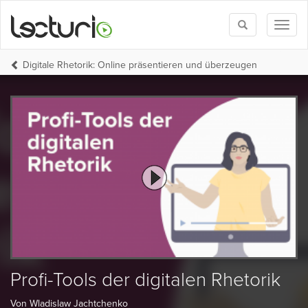
Toggle
Toggl
search
naviga
Digitale Rhetorik: Online präsentieren und überzeugen
Profi-Tools der digitalen Rhetorik
Von Wladislaw Jachtchenko