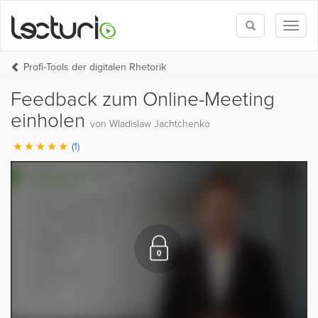
Toggle
Toggl
search
naviga
Profi-Tools der digitalen Rhetorik
Feedback zum Online-Meeting
einholen
von Wladislaw Jachtchenko
(1)