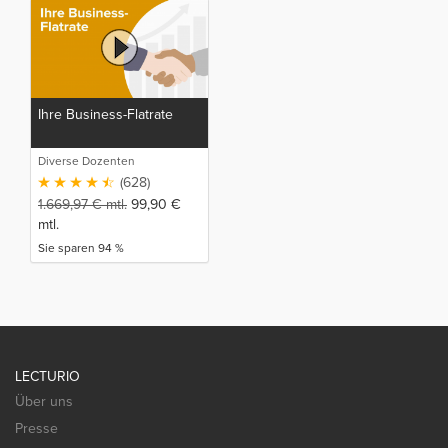
Ihre Business-Flatrate
Diverse Dozenten
(628)
1.669,97
€
mtl.
99,90
€
mtl.
Sie sparen 94 %
LECTURIO
Über uns
Presse