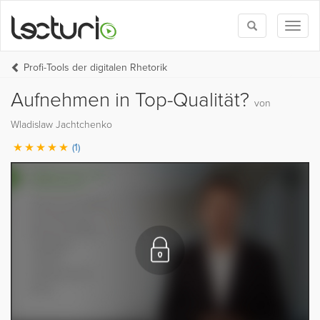
Toggle
Toggl
search
naviga
Profi-Tools der digitalen Rhetorik
Aufnehmen in Top-Qualität?
von
Wladislaw Jachtchenko
(1)