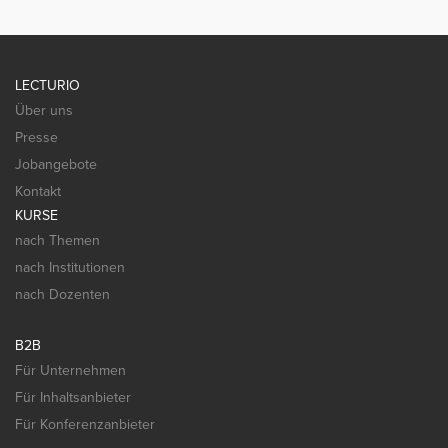
LECTURIO
Über uns
Presse
Jobangebote
Kontakt
KURSE
nach Themen
nach Institutionen
nach Dozenten
B2B
Für Unternehmen
Für Inhaltsanbieter
Für Konferenzanbieter