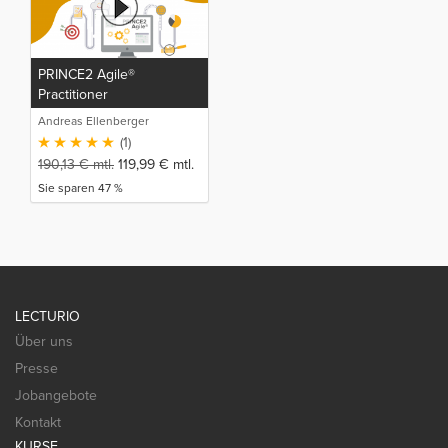
PRINCE2 Agile®
Practitioner
Andreas Ellenberger
(1)
190,13
€
mtl.
119,99
€
mtl.
Sie sparen 47 %
LECTURIO
Über uns
Presse
Jobangebote
Kontakt
KURSE