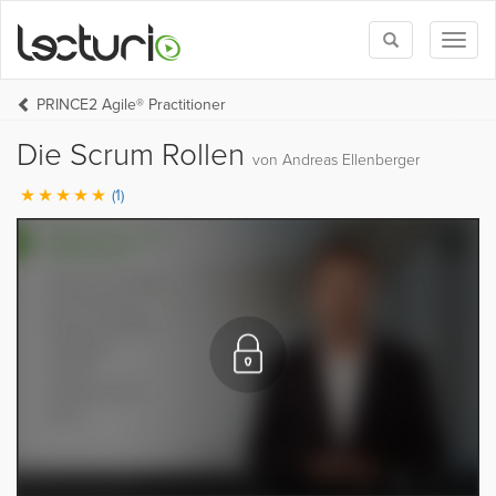
Toggle
Toggl
search
naviga
PRINCE2 Agile® Practitioner
Die Scrum Rollen
von Andreas Ellenberger
(1)