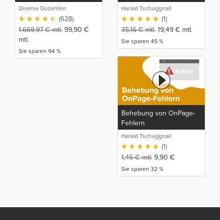
2020
Diverse Dozenten
Harald Tschuggnall
(628)
(1)
1.669,97
€
mtl.
99,90
€
35,16
€
mtl.
19,49
€
mtl.
mtl.
Sie sparen 45 %
Sie sparen 94 %
Behebung von OnPage-
Fehlern
Harald Tschuggnall
(1)
1,45
€
mtl.
9,90
€
Sie sparen 32 %