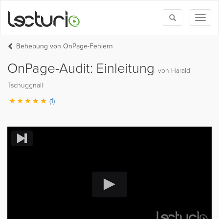
Toggle
Toggl
search
naviga
Behebung von OnPage-Fehlern
OnPage-Audit: Einleitung
von Harald
Tschuggnall
(1)