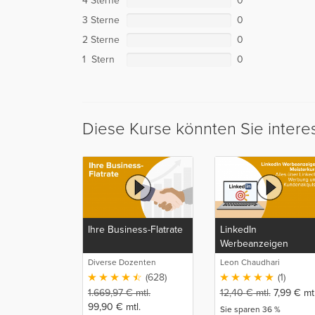
4 Sterne
0
3 Sterne
0
2 Sterne
0
1 Stern
0
Diese Kurse könnten Sie intere
Ihre Business-Flatrate
LinkedIn
Werbeanzeigen
Meisterkurs: Alles
Diverse Dozenten
Leon Chaudhari
über LinkedIn
(628)
(1)
Werbung und
1.669,97
€
mtl.
12,40
€
mtl.
7,99
€
mtl
Kundenakquise
99,90
€
mtl.
Sie sparen 36 %