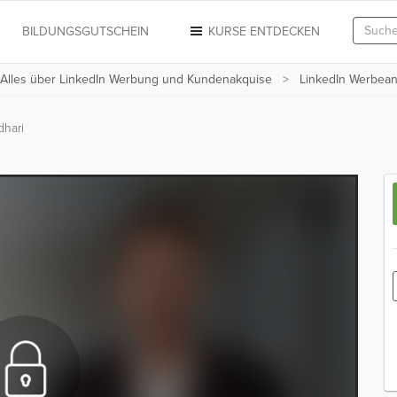
N
BILDUNGSGUTSCHEIN
KURSE ENTDECKEN
 Alles über LinkedIn Werbung und Kundenakquise
LinkedIn Werbean
hari