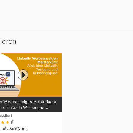
sieren
In Werbeanzeigen Meisterkurs:
über LinkedIn Werbung und
akquise
audhari
(1)
€
mtl.
7,99
€
mtl.