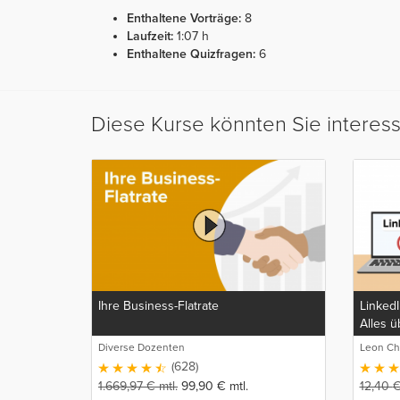
Enthaltene Vorträge:
8
Laufzeit:
1:07 h
Enthaltene Quizfragen:
6
Diese Kurse könnten Sie interes
Ihre Business-Flatrate
Linked
Alles 
Kunden
Diverse Dozenten
Leon Ch
(628)
1.669,97
€
mtl.
99,90
€
mtl.
12,40