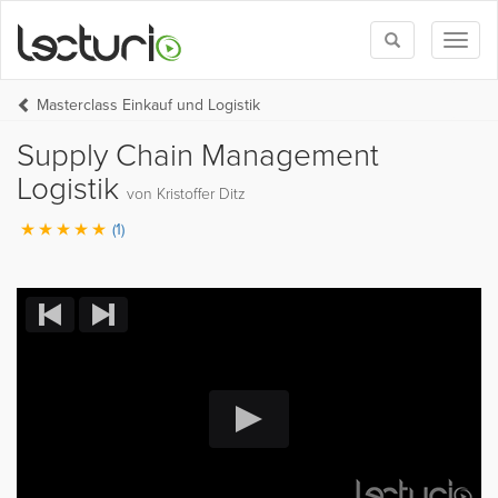
Toggle
Toggl
search
naviga
Masterclass Einkauf und Logistik
Supply Chain Management
Logistik
von Kristoffer Ditz
(1)