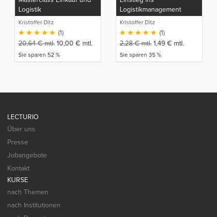
Logistik
Logistikmanagement
Kristoffer Ditz
Kristoffer Ditz
(1)
(1)
20,64
€
mtl.
10,00
€
mtl.
2,28
€
mtl.
1,49
€
mtl.
Sie sparen 52 %
Sie sparen 35 %
LECTURIO
Über uns
Presse
Jobangebote
Kontakt
KURSE
nach Themen
nach Institutionen