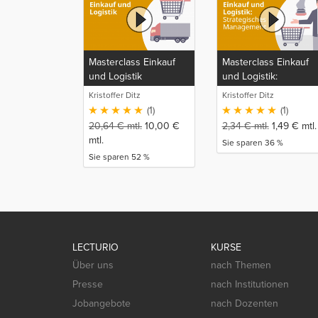
Masterclass Einkauf
Masterclass Einkauf
und Logistik
und Logistik:
Strategisches
Kristoffer Ditz
Kristoffer Ditz
Management
(1)
(1)
20,64
€
mtl.
10,00
€
2,34
€
mtl.
1,49
€
mtl.
mtl.
Sie sparen 36 %
Sie sparen 52 %
LECTURIO
KURSE
Über uns
nach Themen
Presse
nach Institutionen
Jobangebote
nach Dozenten