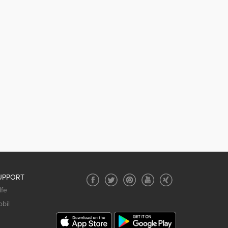
UPPORT
lfe
bil