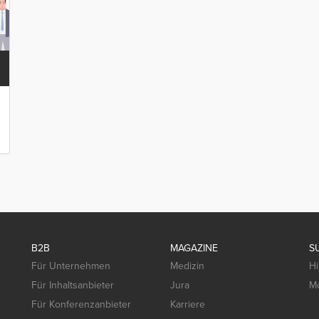
B2B
MAGAZINE
S
Für Unternehmen
Medizin
Hi
Für Inhaltsanbieter
Jura
Mo
Für Konferenzanbieter
Karriere