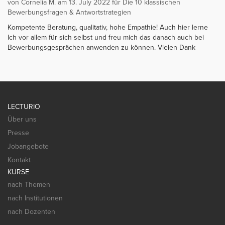
von Cornelia M. am 13. July 2022 für Die 10 klassischen
Bewerbungsfragen & Antwortstrategien
Kompetente Beratung, qualitativ, hohe Empathie! Auch hier lerne
Ich vor allem für sich selbst und freu mich das danach auch bei
Bewerbungsgesprächen anwenden zu können. Vielen Dank
LECTURIO
Über uns
Presse
Jobangebote
Kontakt
KURSE
nach Themen
nach Institutionen
nach Dozenten