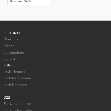
Sie sparen 94 %
LECTURIO
Über uns
Presse
Jobangebote
Kontakt
KURSE
nach Themen
nach Institutionen
nach Dozenten
B2B
Für Unternehmen
Für Inhaltsanbieter