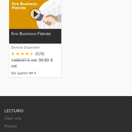
Ihre Business-Flatrate
Diverse Dozenten
(628)
1.669,97
€
mtl.
99,90
€
mtl.
Sie sparen 94 %
LECTURIO
Über uns
Presse