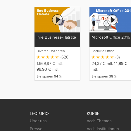
Ihre Business-Flatrate
Microsoft Office 2016
Diverse Dozenten
Lecturio Office
(628)
(3)
1.669,97
€
mtl.
24,37
€
mtl.
14,99
€
99,90
€
mtl.
mtl.
Sie sparen 94 %
Sie sparen 38 %
LECTURIO
KURSE
Über uns
nach Themen
Presse
nach Institutionen