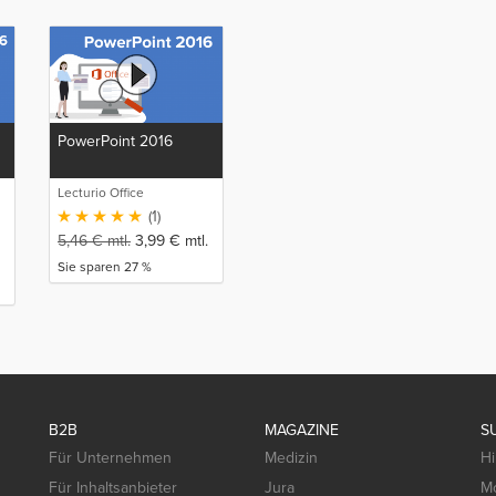
PowerPoint 2016
Lecturio Office
(1)
5,46
€
mtl.
3,99
€
mtl.
Sie sparen 27 %
B2B
MAGAZINE
S
Für Unternehmen
Medizin
Hi
Für Inhaltsanbieter
Jura
Mo