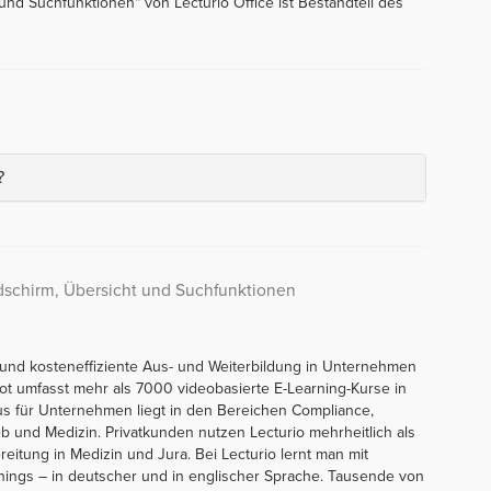
und Suchfunktionen“ von Lecturio Office ist Bestandteil des
?
dschirm, Übersicht und Suchfunktionen
he und kosteneffiziente Aus- und Weiterbildung in Unternehmen
ot umfasst mehr als 7000 videobasierte E-Learning-Kurse in
s für Unternehmen liegt in den Bereichen Compliance,
b und Medizin. Privatkunden nutzen Lecturio mehrheitlich als
tung in Medizin und Jura. Bei Lecturio lernt man mit
nings – in deutscher und in englischer Sprache. Tausende von