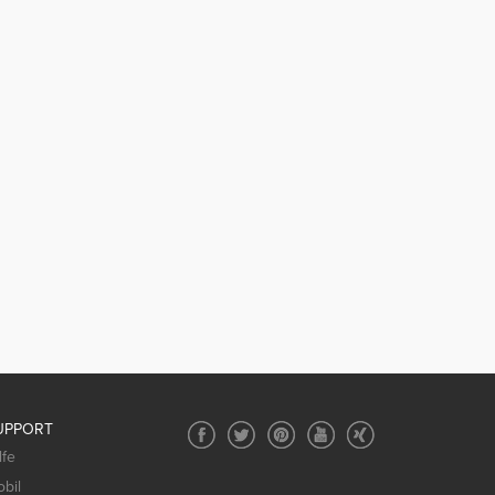
UPPORT
lfe
bil