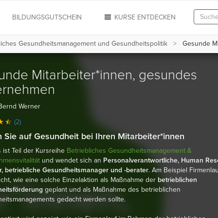
N
BILDUNGSGUTSCHEIN
KURSE ENTDECKEN
bliches Gesundheitsmanagement und Gesundheitspolitik
Gesunde Mi
nde Mitarbeiter*innen, gesundes
ernehmen
 Bernd Werner
(2)
 Sie auf Gesundheit bei Ihren Mitarbeiter*innen
 ist Teil der Kursreihe
Betriebliches Gesundheitsmanagement &
mensvitalität
und wendet sich an
Personalverantwortliche, Human Res
, betriebliche Gesundheitsmanager und -berater
. Am Beispiel Firmenlau
icht, wie eine solche Einzelaktion als Maßnahme der
betrieblichen
eitsförderung
geplant und als Maßnahme des betrieblichen
eitsmanagements gedacht werden sollte.