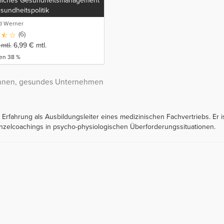
bliches Gesundheitsmanagement
undheitspolitik
nd Werner
(6)
mtl.
6,99
€
mtl.
ren 38 %
*innen, gesundes Unternehmen
 Erfahrung als Ausbildungsleiter eines medizinischen Fachvertriebs. Er 
nzelcoachings in psycho-physiologischen Überforderungssituationen.