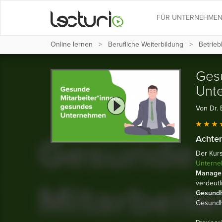
FÜR UNTERNEHME
Online lernen
Berufliche Weiterbildung
Betrie
Gesu
Unt
Von Dr.
Achten
Der Kurs
Unterneh
Manager
verdeutl
Gesundh
Gesundh