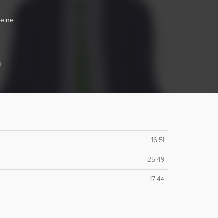
 eine
t
16:51
25:49
17:44