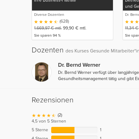
Ihre Business-Flatrate
Betrie
und Ges
Diverse Dozenten
Dr. Ber
(628)
1.669,97
€
mtl.
99,90
€
mtl.
11,34
€
Sie sparen 94 %
Sie spa
Dozenten
des Kurses Gesunde Mitarbeiter
Dr. Bernd Werner
Dr. Bernd Werner verfügt über langjährige
Gesundheitsmanagement tätig und gibt Ei
Rezensionen
(2)
4,5 von 5 Sternen
5 Sterne
1
4 Sterne
1