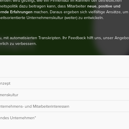
ientiert wird gezeigt, wie ein Firmenlauf im Rahmen der betrieblichen
itspolitik dazu beitragen kann, dass Mitarbeiter
neue, positive und
ernde Erfahrungen
machen. Daraus ergeben sich vielfältige Ansätze, um
itsorientierte Unternehmenskultur (weiter) zu entwickeln.
u, mit automatisierten Transkripten. Ihr Feedback hilft uns, unser Angebo
erlich zu verbessern.
onzept
menskultur
Unternehmens- und Mitarbeiterinteressen
sundes Unternehmen“