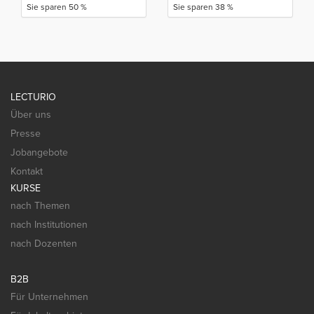
Sie sparen 50 %
Sie sparen 38 %
LECTURIO
Über uns
Presse
Jobangebote
Kontakt
KURSE
nach Themen
nach Institutionen
nach Dozenten
B2B
Für Unternehmen