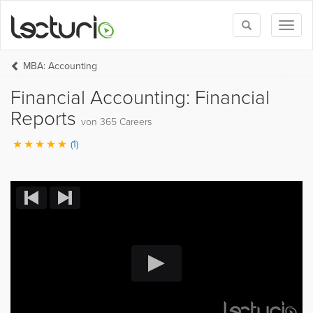
Toggle
Toggl
search
naviga
MBA: Accounting
Financial Accounting: Financial
Reports
von 365 Careers
(1)