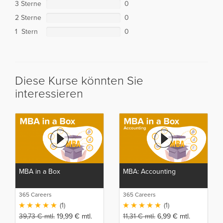
3 Sterne
0
2 Sterne
0
1 Stern
0
Diese Kurse könnten Sie
interessieren
MBA in a Box
MBA: Accounting
365 Careers
365 Careers
(1)
(1)
39,73
€
mtl.
19,99
€
mtl.
11,31
€
mtl.
6,99
€
mtl.