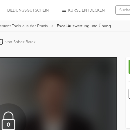
N
BILDUNGSGUTSCHEIN
KURSE ENTDECKEN
ement Tools aus der Praxis
Excel-Auswertung und Übung
ng
von Sobair Barak