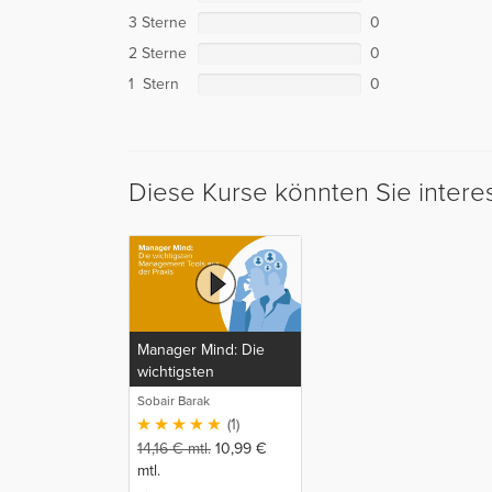
3 Sterne
0
2 Sterne
0
1 Stern
0
Diese Kurse könnten Sie intere
Manager Mind: Die
wichtigsten
Management Tools
Sobair Barak
aus der Praxis
(1)
14,16
€
mtl.
10,99
€
mtl.