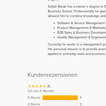
Sobair Barak has a master's degree in
Business School. Professionally he gai
allowed him to combine knowledge and re
Software & Service Management
Product Management & Marketin
B2B Sales & Business Developm
Quality Management & Engineeri
Currently he works in a management pos
His personal mission is to provide prac
applied in everyday work and business l
Kundenrezensionen
(1)
5,0 von 5 Sternen
5 Sterne
5
4 Sterne
0