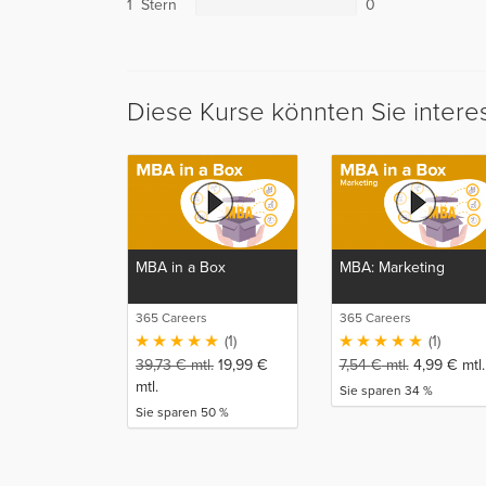
1 Stern
0
Diese Kurse könnten Sie intere
MBA in a Box
MBA: Marketing
365 Careers
365 Careers
(1)
(1)
39,73
€
mtl.
19,99
€
7,54
€
mtl.
4,99
€
mtl.
mtl.
Sie sparen 34 %
Sie sparen 50 %