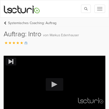
Toggle
Toggl
search
naviga
Systemisches Coaching: Auftrag
Auftrag: Intro
von Markus Edenhauser
(1)