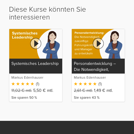
Diese Kurse könnten Sie
interessieren
Systemisches Leadership
Personalentwicklung –
Die Notwendigkeit,
zukünftige
Markus Edenhauser
Markus Edenhauser
Führungskräfte und
(1)
(1)
Manager zu entwickeln
11,02
€
mtl.
5,50
€
mtl.
2,61
€
mtl.
1,49
€
mtl.
Sie sparen 50 %
Sie sparen 43 %