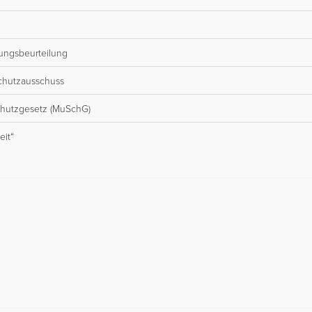
dungsbeurteilung
schutzausschuss
schutzgesetz (MuSchG)
eit“