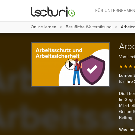
FÜR UNTERNEHME
Online lernen
Berufliche Weiterbildung
Arbeits
Arbe
Von Lec
Lernen S
für Ihre
Die Them
Im Gegen
Mitarbei
Gesundhe
Beitrag 
Was Ihne