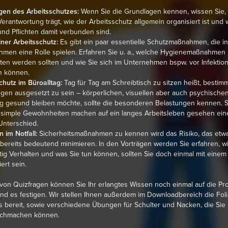
gen des Arbeitsschutzes:
Wenn Sie die Grundlagen kennen, wissen Sie,
erantwortung trägt, wie der Arbeitsschutz allgemein organisiert ist und
nd Pflichten damit verbunden sind.
ner Arbeitsschutz:
Es gibt ein paar essentielle Schutzmaßnahmen, die i
men eine Rolle spielen. Erfahren Sie u. a., welche Hygienemaßnahmen
ten werden sollten und wie Sie sich im Unternehmen bspw. vor Infektio
n können.
chutz im Büroalltag:
Tag für Tag am Schreibtisch zu sitzen heißt, bestim
gen ausgesetzt zu sein – körperlichen, visuellen aber auch psychische
tig gesund bleiben möchte, sollte die besonderen Belastungen kennen. 
 simple Gewohnheiten machen auf ein langes Arbeitsleben gesehen ein
Unterschied.
n im Notfall:
Sicherheitsmaßnahmen zu kennen wird das Risiko, das etw
 bereits bedeutend minimieren. In den Vorträgen werden Sie erfahren, wi
htig Verhalten und was Sie tun können, sollten Sie doch einmal mit einem 
ert sein.
on Quizfragen können Sie Ihr erlangtes Wissen noch einmal auf die Pr
und es festigen. Wir stellen Ihnen außerdem im Downloadbereich die Fol
 bereit, sowie verschiedene Übungen für Schulter und Nacken, die Sie
nachmachen können.