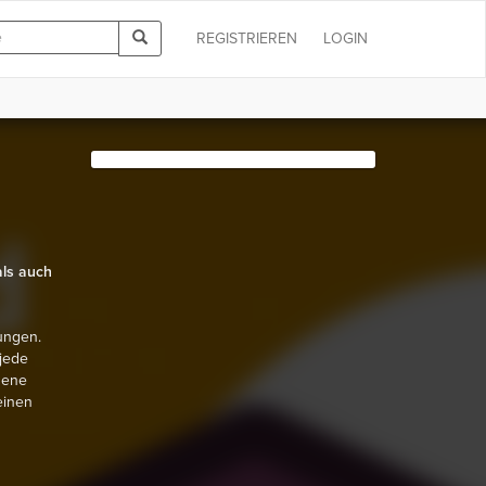
REGISTRIEREN
LOGIN
als auch
ungen.
 jede
gene
einen