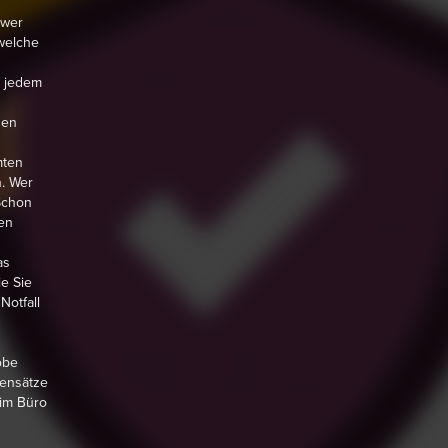
 wer
 welche
n jedem
nen
mten
n. Wer
Schon
en
as
e Sie
Notfall
obe
iensätze
 im Büro