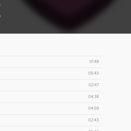
.
e
01:48
05:43
02:47
04:38
04:59
02:43