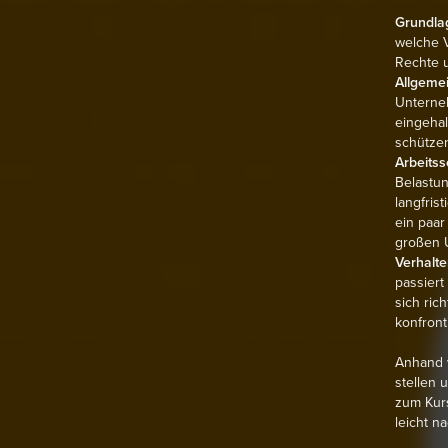
Grundla
welche V
Rechte u
Allgemei
Unterneh
eingehal
schütze
Arbeitss
Belastun
langfris
ein paar
großen 
Verhalte
passiert
sich ric
konfronti
Anhand v
stellen 
zum Kurs
leicht 