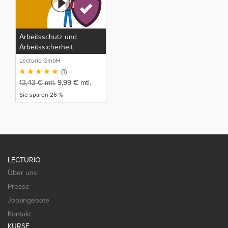
Arbeitsschutz und
Arbeitssicherheit
Lecturio GmbH
(1)
13,43
€
mtl.
9,99
€
mtl.
Sie sparen 26 %
LECTURIO
Über uns
Presse
Jobangebote
Kontakt
KURSE