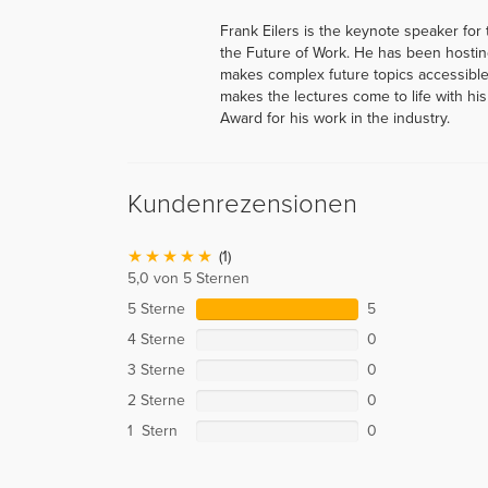
Frank Eilers is the keynote speaker for th
the Future of Work. He has been hostin
makes complex future topics accessible
makes the lectures come to life with hi
Award for his work in the industry.
Kundenrezensionen
(1)
5,0 von 5 Sternen
5 Sterne
5
4 Sterne
0
3 Sterne
0
2 Sterne
0
1 Stern
0