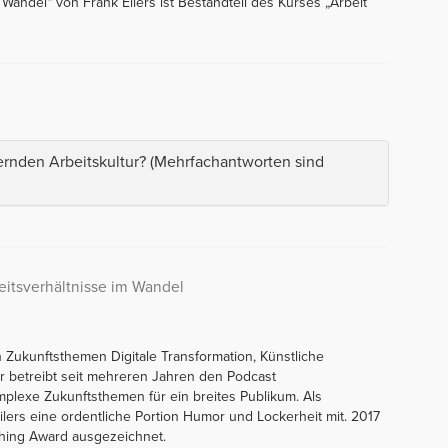
 Wandel“ von Frank Eilers ist Bestandteil des Kurses „Arbeit
rnden Arbeitskultur? (Mehrfachantworten sind
eitsverhältnisse im Wandel
n Zukunftsthemen Digitale Transformation, Künstliche
 Er betreibt seit mehreren Jahren den Podcast
plexe Zukunftsthemen für ein breites Publikum. Als
lers eine ordentliche Portion Humor und Lockerheit mit. 2017
ching Award ausgezeichnet.