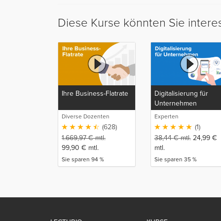
Diese Kurse könnten Sie intere
Ihre Business-Flatrate
Digitalisierung für
Unternehmen
Diverse Dozenten
Experten
(628)
(1)
1.669,97
€
mtl.
38,44
€
mtl.
24,99
€
99,90
€
mtl.
mtl.
Sie sparen 94 %
Sie sparen 35 %