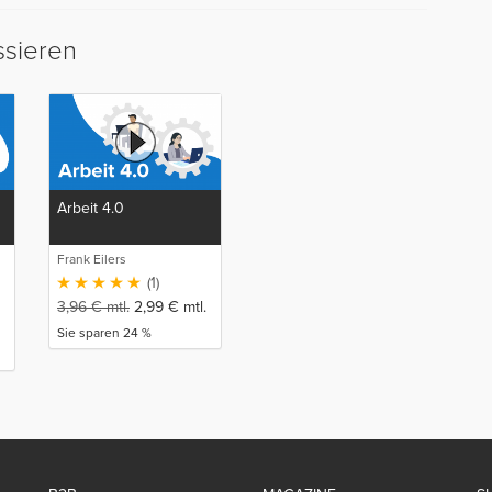
ssieren
Arbeit 4.0
Frank Eilers
(1)
3,96
€
mtl.
2,99
€
mtl.
Sie sparen 24 %