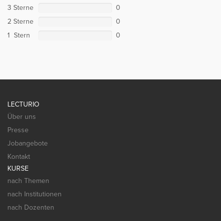
3 Sterne
0
2 Sterne
0
1 Stern
0
LECTURIO
Über uns
Presse
Jobangebote
Kontakt
KURSE
nach Themen
nach Institutionen
nach Dozenten