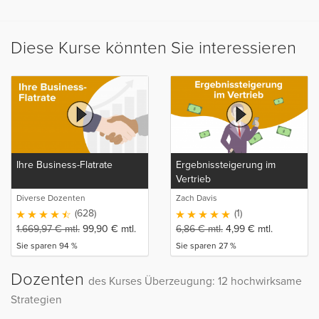
Diese Kurse könnten Sie interessieren
Ihre Business-Flatrate
Ergebnissteigerung im
Vertrieb
Diverse Dozenten
Zach Davis
(628)
(1)
1.669,97
€
mtl.
99,90
€
mtl.
6,86
€
mtl.
4,99
€
mtl.
Sie sparen 94 %
Sie sparen 27 %
Dozenten
des Kurses Überzeugung: 12 hochwirksame
Strategien