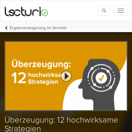
Toggle
Toggl
search
naviga
Ergebnissteigerung im Vertrieb
Überzeugung: 12 hochwirksame
Strategien