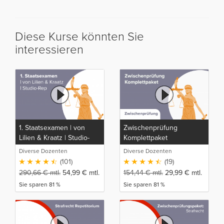
Diese Kurse könnten Sie
interessieren
1. Staatsexamen | von
Zwischenprüfung
Lilien & Kraatz | Studio-
Komplettpaket
Rep
Diverse Dozenten
Diverse Dozenten
(101)
(19)
290,66
€
mtl.
54,99
€
mtl.
154,44
€
mtl.
29,99
€
mtl.
Sie sparen 81 %
Sie sparen 81 %