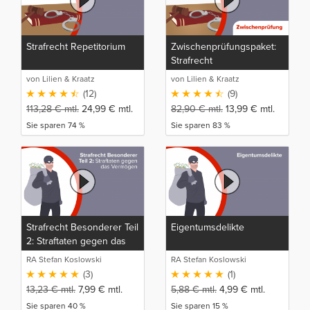
Strafrecht Repetitorium
Zwischenprüfungspaket:
Strafrecht
von Lilien & Kraatz
von Lilien & Kraatz
(12)
(9)
113,28
€
mtl.
24,99
€
mtl.
82,90
€
mtl.
13,99
€
mtl.
Sie sparen 74 %
Sie sparen 83 %
Strafrecht Besonderer Teil
Eigentumsdelikte
2: Straftaten gegen das
Vermögen
RA Stefan Koslowski
RA Stefan Koslowski
(3)
(1)
13,23
€
mtl.
7,99
€
mtl.
5,88
€
mtl.
4,99
€
mtl.
Sie sparen 40 %
Sie sparen 15 %