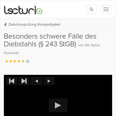
Toggle
Toggl
search
naviga
Zwischenprüfung Komplettpaket
Besonders schwere Fälle des
Diebstahls (§ 243 StGB)
von RA Stefan
Koslowski
(1)