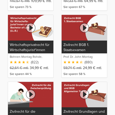
410,57
€
mtl.
109,99
€
mtl.
197,33
€
mtl.
64,99
€
mtl.
Sie sparen 73 %
Sie sparen 67 %
Wirtschaftsprivatrecht für
Zivilrecht BGB 1.
Wirtschaftsjurist*innen
Staatsexamen
und Bachelor of Laws
Bohnen Montag Rohde,
Prof. Dr. John Montag
(LL.B.)
Juristische Intensivlehrgänge
(822)
(880)
62,64
€
mtl.
34,99
€
mtl.
59,74
€
mtl.
24,99
€
mtl.
Sie sparen 44 %
Sie sparen 58 %
Zivilrecht für die
Zivilrecht Grundlagen und