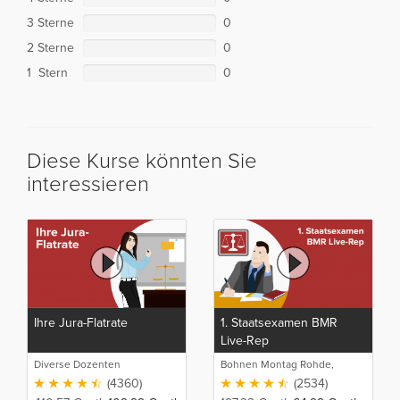
3 Sterne
0
2 Sterne
0
1 Stern
0
Diese Kurse könnten Sie
interessieren
Ihre Jura-Flatrate
1. Staatsexamen BMR
Live-Rep
Diverse Dozenten
Bohnen Montag Rohde,
Juristische Intensivlehrgänge
(4360)
(2534)