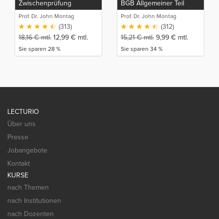
Zwischenprüfung
BGB Allgemeiner Teil
Prof. Dr. John Montag
Prof. Dr. John Montag
(313)
(312)
18,16
€
mtl.
12,99
€
mtl.
15,21
€
mtl.
9,99
€
mtl.
Sie sparen 28 %
Sie sparen 34 %
LECTURIO
Über uns
Presse
Jobangebote
Kontakt
KURSE
nach Themen
nach Institutionen
nach Dozenten