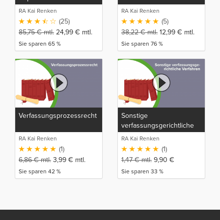
RA Kai Renken
RA Kai Renken
(25)
(5)
85,75
€
mtl.
24,99
€
mtl.
38,22
€
mtl.
12,99
€
mtl.
Sie sparen 65 %
Sie sparen 76 %
Verfassungsprozessrecht
Sonstige
verfassungsgerichtliche
Verfahren
RA Kai Renken
RA Kai Renken
(1)
(1)
6,86
€
mtl.
3,99
€
mtl.
1,47
€
mtl.
9,90
€
Sie sparen 42 %
Sie sparen 33 %