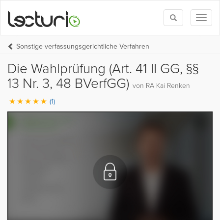
Toggle
Toggl
search
naviga
Sonstige verfassungsgerichtliche Verfahren
Die Wahlprüfung (Art. 41 II GG, §§
13 Nr. 3, 48 BVerfGG)
von RA Kai Renken
(1)