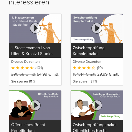
interessieren
1. Staatsexamen | von
Zwischenprüfung
Lilien & Kraatz | Studio-
Komplettpaket
Rep
Diverse Dozenten
Diverse Dozenten
(101)
(19)
290,66
€
mtl.
54,99
€
mtl.
154,44
€
mtl.
29,99
€
mtl.
Sie sparen 81 %
Sie sparen 81 %
Öffentliches Recht
Zwischenprüfungspaket:
Repetitorium
Öffentliches Recht