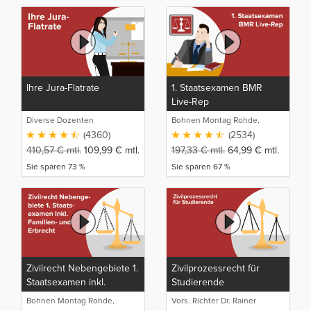
Ihre Jura-Flatrate
1. Staatsexamen BMR
Live-Rep
Diverse Dozenten
Bohnen Montag Rohde,
Juristische Intensivlehrgänge
(4360)
(2534)
410,57
€
mtl.
109,99
€
mtl.
197,33
€
mtl.
64,99
€
mtl.
Sie sparen 73 %
Sie sparen 67 %
Zivilrecht Nebengebiete 1.
Zivilprozessrecht für
Staatsexamen inkl.
Studierende
Familien- und Erbrecht
Bohnen Montag Rohde,
Vors. Richter Dr. Rainer