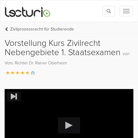
Toggle
Toggl
search
naviga
Zivilprozessrecht für Studierende
Vorstellung Kurs Zivilrecht
Nebengebiete 1. Staatsexamen
von
Vors. Richter Dr. Rainer Oberheim
(1)