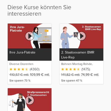
Diese Kurse könnten Sie
interessieren
Ihre Jura-Flatrate
2. Staatsexamen BMR
Live-Rep
Diverse Dozenten
Bohnen Montag Rohde,
Juristische Intensivlehrgänge
(4360)
(1475)
410,57
€
mtl.
109,99
€
mtl.
141,82
€
mtl.
74,99
€
mtl.
Sie sparen 73 %
Sie sparen 47 %