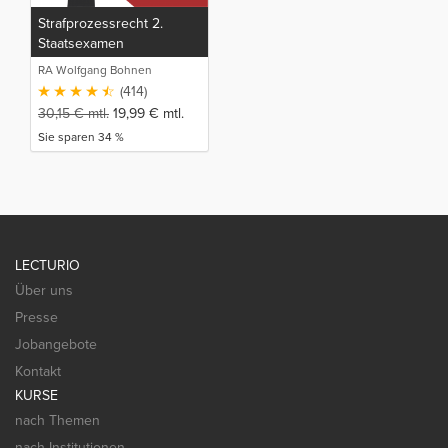
Strafprozessrecht 2.
Staatsexamen
RA Wolfgang Bohnen
(414)
30,15
€
mtl.
19,99
€
mtl.
Sie sparen 34 %
LECTURIO
Über uns
Presse
Jobangebote
Kontakt
KURSE
nach Themen
nach Institutionen