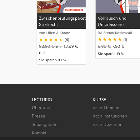
Zwischenprüfungspaket:
Vollrausch und
Strafrecht
Unterlassene
Hilfeleistung
von Lilien & Kraatz
RA Stefan Koslowski
(9)
(1)
82,90
€
mtl.
13,99
€
9,80
€
7,90
€
mtl.
Sie sparen 19 %
Sie sparen 83 %
LECTURIO
KURSE
Über uns
nach Themen
Presse
nach Institutionen
Jobangebote
nach Dozenten
Kontakt