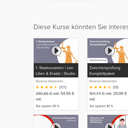
Diese Kurse könnten Sie intere
1. Staatsexamen | von
Zwischenprüfung
Lilien & Kraatz | Studio-
Komplettpaket
Rep
Diverse Dozenten
Diverse Dozenten
(101)
(19)
290,66
€
mtl.
54,99
€
154,44
€
mtl.
29,99
€
mtl.
mtl.
Sie sparen 81 %
Sie sparen 81 %