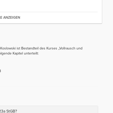
LE ANZEIGEN
 Koslowski ist Bestandteil des Kurses „Vollrausch und
lgende Kapitel unterteilt:
B
323a StGB?