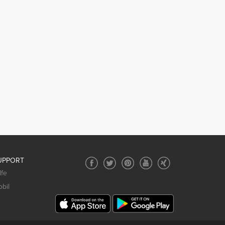
UPPORT
lfe
bil