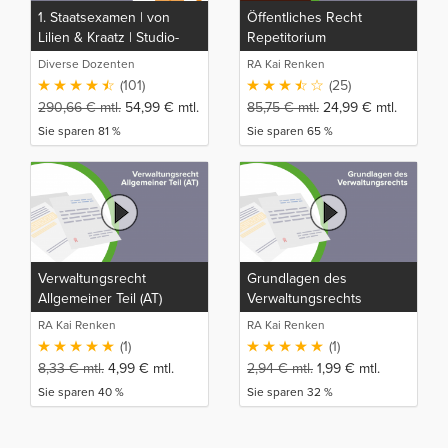
1. Staatsexamen | von
Öffentliches Recht
Lilien & Kraatz | Studio-
Repetitorium
Rep
Diverse Dozenten
RA Kai Renken
(101)
(25)
290,66
€
mtl.
54,99
€
mtl.
85,75
€
mtl.
24,99
€
mtl.
Sie sparen 81 %
Sie sparen 65 %
Verwaltungsrecht
Grundlagen des
Allgemeiner Teil (AT)
Verwaltungsrechts
RA Kai Renken
RA Kai Renken
(1)
(1)
8,33
€
mtl.
4,99
€
mtl.
2,94
€
mtl.
1,99
€
mtl.
Sie sparen 40 %
Sie sparen 32 %