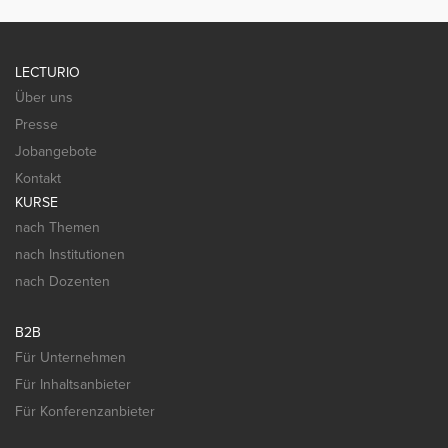
LECTURIO
Über uns
Presse
Jobangebote
Kontakt
KURSE
nach Themen
nach Institutionen
nach Dozenten
B2B
Für Unternehmen
Für Inhaltsanbieter
Für Konferenzanbieter