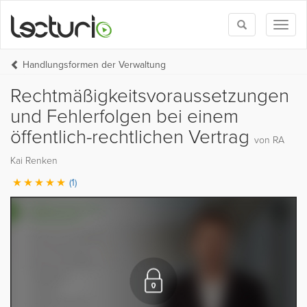
Toggle
Toggl
search
naviga
Handlungsformen der Verwaltung
Rechtmäßigkeitsvoraussetzungen
und Fehlerfolgen bei einem
öffentlich-rechtlichen Vertrag
von RA
Kai Renken
(1)