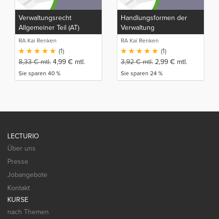
Verwaltungsrecht
Handlungsformen der
Allgemeiner Teil (AT)
Verwaltung
RA Kai Renken
RA Kai Renken
(1)
(1)
8,33
€
mtl.
4,99
€
mtl.
3,92
€
mtl.
2,99
€
mtl.
Sie sparen 40 %
Sie sparen 24 %
LECTURIO
Über uns
Presse
Jobangebote
Kontakt
KURSE
nach Themen