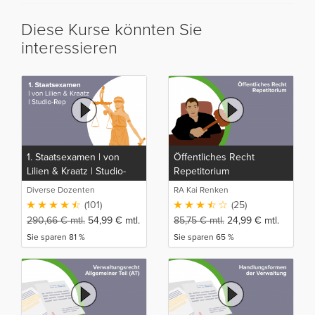
Diese Kurse könnten Sie
interessieren
1. Staatsexamen | von
Öffentliches Recht
Lilien & Kraatz | Studio-
Repetitorium
Rep
Diverse Dozenten
RA Kai Renken
(101)
(25)
290,66
€
mtl.
54,99
€
mtl.
85,75
€
mtl.
24,99
€
mtl.
Sie sparen 81 %
Sie sparen 65 %