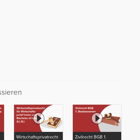
ssieren
Wirtschaftsprivatrecht
Zivilrecht BGB 1.