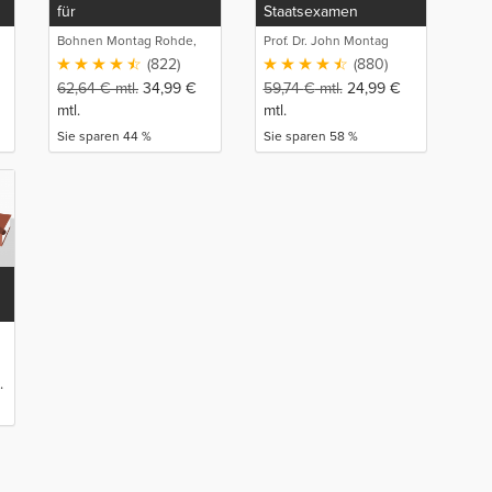
für
Staatsexamen
Wirtschaftsjurist*innen
Bohnen Montag Rohde,
Prof. Dr. John Montag
und Bachelor of Laws
Juristische
(822)
(880)
(LL.B.)
Intensivlehrgänge
62,64
€
mtl.
34,99
€
59,74
€
mtl.
24,99
€
mtl.
mtl.
Sie sparen 44 %
Sie sparen 58 %
.