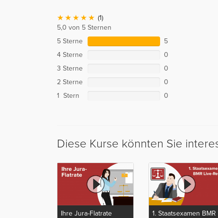
(1)
5,0 von 5 Sternen
5 Sterne
5
4 Sterne
0
3 Sterne
0
2 Sterne
0
1 Stern
0
Diese Kurse könnten Sie intere
Ihre Jura-Flatrate
1. Staatsexamen BMR