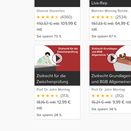
Live-Rep
Diverse Dozenten
Bohnen Montag Rohde,
Juristische
(4360)
(2534)
Intensivlehrgänge
410,57
€
mtl.
109,99
€
197,33
€
mtl.
64,99
€
mtl.
mtl.
Sie sparen 73 %
Sie sparen 67 %
Zivilrecht für die
Zivilrecht Grundlagen
Zwischenprüfung
und BGB Allgemeiner
Teil
Prof. Dr. John Montag
Prof. Dr. John Montag
(313)
(312)
18,16
€
mtl.
12,99
€
15,21
€
mtl.
9,99
€
mtl
mtl.
Sie sparen 34 %
Sie sparen 28 %