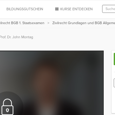
N
BILDUNGSGUTSCHEIN
KURSE ENTDECKEN
vilrecht BGB 1. Staatsexamen
Zivilrecht Grundlagen und BGB Allgemei
Prof. Dr. John Montag