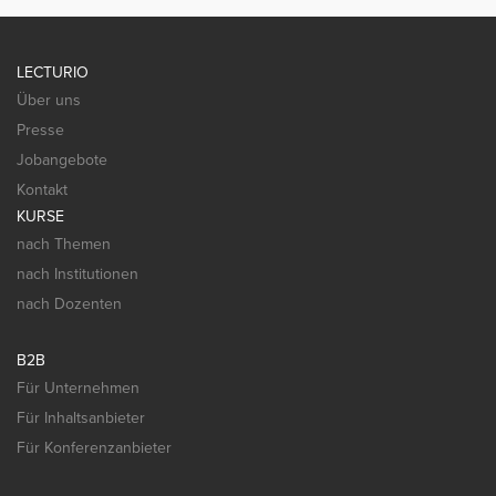
LECTURIO
Über uns
Presse
Jobangebote
Kontakt
KURSE
nach Themen
nach Institutionen
nach Dozenten
B2B
Für Unternehmen
Für Inhaltsanbieter
Für Konferenzanbieter