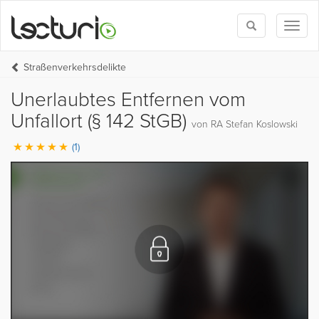
Toggle
Toggl
search
naviga
Straßenverkehrsdelikte
Unerlaubtes Entfernen vom
Unfallort (§ 142 StGB)
von RA Stefan Koslowski
(1)