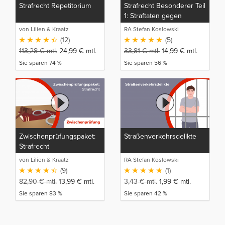
Strafrecht Repetitorium
Strafrecht Besonderer Teil
1: Straftaten gegen
Individualrechtsgüter und
von Lilien & Kraatz
RA Stefan Koslowski
gegen Rechtsgüter der
(12)
(5)
Allgemeinheit
113,28
€
mtl.
24,99
€
mtl.
33,81
€
mtl.
14,99
€
mtl.
Sie sparen 74 %
Sie sparen 56 %
Zwischenprüfungspaket:
Straßenverkehrsdelikte
Strafrecht
von Lilien & Kraatz
RA Stefan Koslowski
(9)
(1)
82,90
€
mtl.
13,99
€
mtl.
3,43
€
mtl.
1,99
€
mtl.
Sie sparen 83 %
Sie sparen 42 %