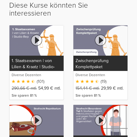
Diese Kurse könnten Sie
interessieren
1. Staatsexamen | von
Zwischenprüfung
Lilien & Kraatz | Studio-
Komplettpaket
Rep
Diverse Dozenten
Diverse Dozenten
(101)
(19)
290,66
€
mtl.
54,99
€
mtl.
154,44
€
mtl.
29,99
€
mtl.
Sie sparen 81 %
Sie sparen 81 %