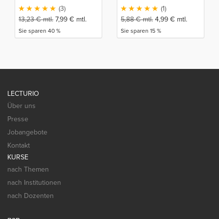
(3)
(1)
13,23
€
mtl.
7,99
€
mtl.
5,88
€
mtl.
4,99
€
mtl.
Sie sparen 40 %
Sie sparen 15 %
LECTURIO
Über uns
Presse
Jobangebote
Kontakt
KURSE
nach Themen
nach Institutionen
nach Dozenten