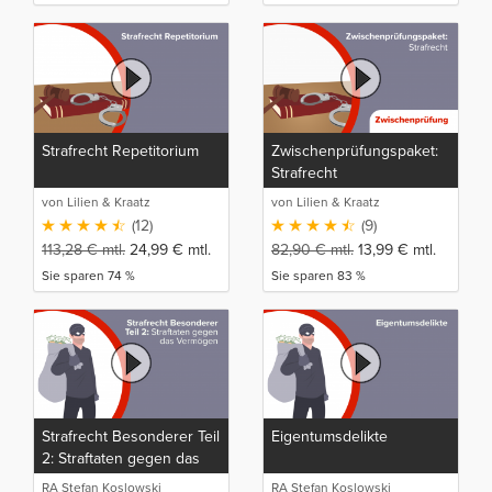
Strafrecht Repetitorium
Zwischenprüfungspaket:
Strafrecht
von Lilien & Kraatz
von Lilien & Kraatz
(12)
(9)
113,28
€
mtl.
24,99
€
mtl.
82,90
€
mtl.
13,99
€
mtl.
Sie sparen 74 %
Sie sparen 83 %
Strafrecht Besonderer Teil
Eigentumsdelikte
2: Straftaten gegen das
Vermögen
RA Stefan Koslowski
RA Stefan Koslowski