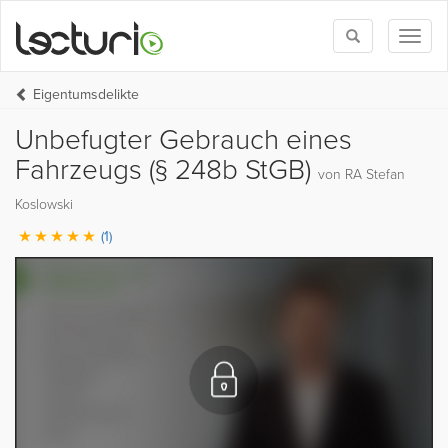
Toggle
Toggl
search
naviga
Eigentumsdelikte
Unbefugter Gebrauch eines
Fahrzeugs (§ 248b StGB)
von RA Stefan
Koslowski
(1)