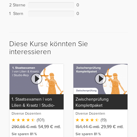
2 Sterne
0
1 Stern
0
Diese Kurse könnten Sie
interessieren
1. Staatsexamen | von
Zwischenprüfung
Lilien & Kraatz | Studio-
Komplettpaket
Rep
Diverse Dozenten
Diverse Dozenten
(101)
(19)
290,66
€
mtl.
54,99
€
mtl.
154,44
€
mtl.
29,99
€
mtl.
Sie sparen 81 %
Sie sparen 81 %