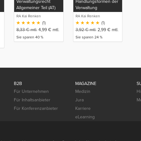
Verwaltungsrecht
Handlungsformen der
Allgemeiner Teil (AT)
Verwaltung
RA Kai Renken
RA Kai Renken
(1)
(1)
8,33
€
mtl.
4,99
€
mtl.
3,92
€
mtl.
2,99
€
mtl.
Sie sparen 40 %
Sie sparen 24 %
B2B
MAGAZINE
S
Für Unternehmen
Medizin
Hi
Für Inhaltsanbieter
Jura
Mo
Für Konferenzanbieter
Karriere
eLearning