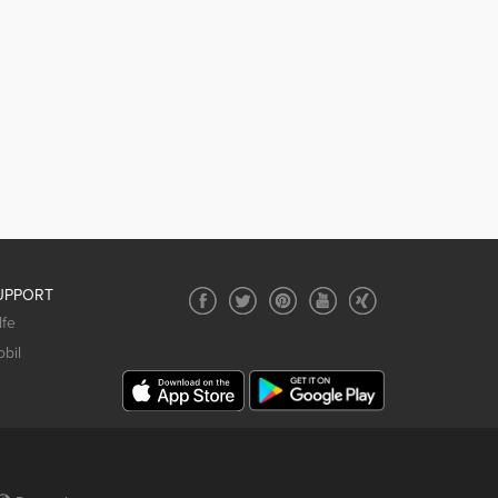
UPPORT
lfe
bil