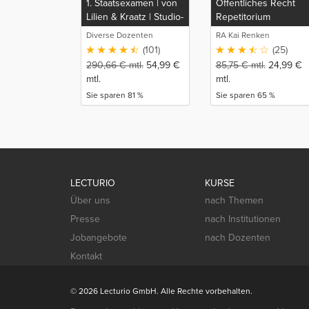
1. Staatsexamen | von
Öffentliches Recht
Lilien & Kraatz | Studio-
Repetitorium
Rep
Diverse Dozenten
RA Kai Renken
(101)
(25)
290,66
€
mtl.
54,99
€
85,75
€
mtl.
24,99
€
mtl.
mtl.
Sie sparen 81 %
Sie sparen 65 %
LECTURIO
KURSE
Über uns
nach Themen
Presse
nach Institutionen
Jobangebote
nach Dozenten
Kontakt
© 2026 Lecturio GmbH. Alle Rechte vorbehalten.