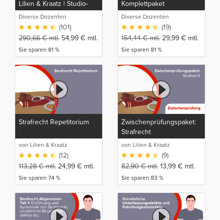
Lilien & Kraatz | Studio-
Komplettpaket
Rep
Diverse Dozenten
Diverse Dozenten
(101)
(19)
290,66
€
mtl.
54,99
€
mtl.
154,44
€
mtl.
29,99
€
mtl.
Sie sparen 81 %
Sie sparen 81 %
Strafrecht Repetitorium
Zwischenprüfungspaket:
Strafrecht
von Lilien & Kraatz
von Lilien & Kraatz
(12)
(9)
113,28
€
mtl.
24,99
€
mtl.
82,90
€
mtl.
13,99
€
mtl.
Sie sparen 74 %
Sie sparen 83 %