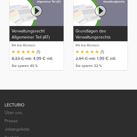
Verwaltungsrecht
Grundlagen des
Allgemeiner Teil (AT)
Verwaltungsrechts
RA Kai Renken
RA Kai Renken
(1)
(1)
8,33
€
mtl.
4,99
€
mtl.
2,94
€
mtl.
1,99
€
mtl.
Sie sparen 40 %
Sie sparen 32 %
LECTURIO
Über uns
Presse
Jobangebote