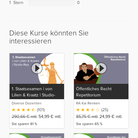
1 Stern
0
Diese Kurse könnten Sie
interessieren
1. Staatsexamen | von
Öffentliches Recht
Lilien & Kraatz | Studio-
Repetitorium
Rep
Diverse Dozenten
RA Kai Renken
(101)
(25)
290,66
€
mtl.
54,99
€
mtl.
85,75
€
mtl.
24,99
€
mtl.
Sie sparen 81 %
Sie sparen 65 %