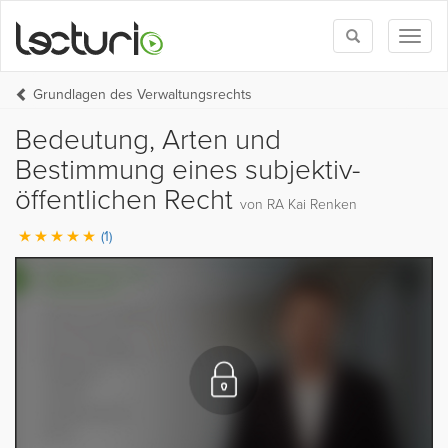
Toggle
Toggl
search
naviga
Grundlagen des Verwaltungsrechts
Bedeutung, Arten und
Bestimmung eines subjektiv-
öffentlichen Recht
von RA Kai Renken
(1)