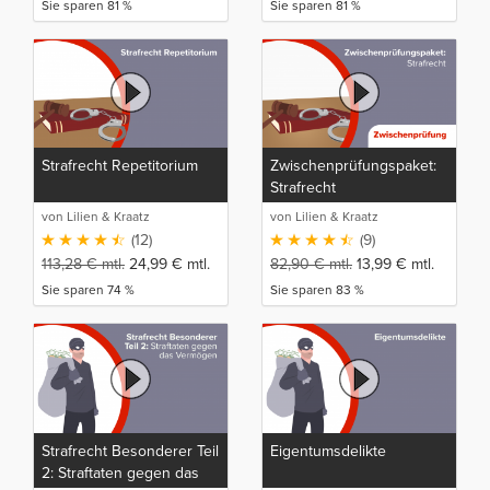
Sie sparen 81 %
Sie sparen 81 %
Strafrecht Repetitorium
Zwischenprüfungspaket:
Strafrecht
von Lilien & Kraatz
von Lilien & Kraatz
(12)
(9)
113,28
€
mtl.
24,99
€
mtl.
82,90
€
mtl.
13,99
€
mtl.
Sie sparen 74 %
Sie sparen 83 %
Strafrecht Besonderer Teil
Eigentumsdelikte
2: Straftaten gegen das