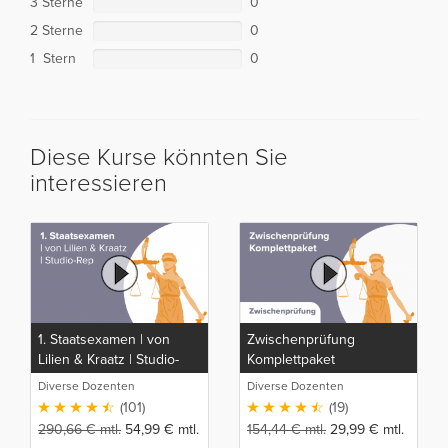
3 Sterne
0
2 Sterne
0
1 Stern
0
Diese Kurse könnten Sie
interessieren
1. Staatsexamen | von
Zwischenprüfung
Lilien & Kraatz | Studio-
Komplettpaket
Rep
Diverse Dozenten
Diverse Dozenten
(101)
(19)
290,66
€
mtl.
54,99
€
mtl.
154,44
€
mtl.
29,99
€
mtl.