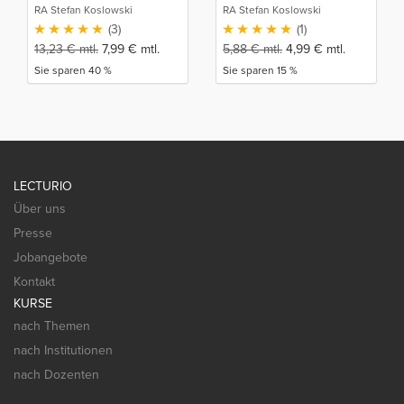
Vermögen
RA Stefan Koslowski
RA Stefan Koslowski
(3)
(1)
13,23
€
mtl.
7,99
€
mtl.
5,88
€
mtl.
4,99
€
mtl.
Sie sparen 40 %
Sie sparen 15 %
LECTURIO
Über uns
Presse
Jobangebote
Kontakt
KURSE
nach Themen
nach Institutionen
nach Dozenten