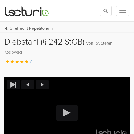
Toggle
Toggl
search
naviga
Strafrecht Repetitorium
Diebstahl (§ 242 StGB)
von RA Stefan
Koslowski
(1)