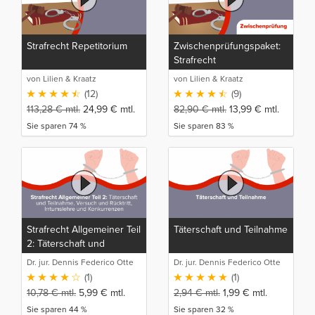
Strafrecht Repetitorium
Zwischenprüfungspaket:
Strafrecht
von Lilien & Kraatz
von Lilien & Kraatz
(12)
(9)
113,28
€
mtl.
24,99
€
mtl.
82,90
€
mtl.
13,99
€
mtl.
Sie sparen 74 %
Sie sparen 83 %
Strafrecht Allgemeiner Teil
Täterschaft und Teilnahme
2: Täterschaft und
Teilnahme, Versuch und
Dr. jur. Dennis Federico Otte
Dr. jur. Dennis Federico Otte
Rücktritt, Irrtumslehre und
(1)
(1)
Konkurrenzen
10,78
€
mtl.
5,99
€
mtl.
2,94
€
mtl.
1,99
€
mtl.
Sie sparen 44 %
Sie sparen 32 %