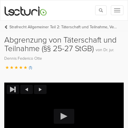
Toggle
Toggl
search
naviga
Strafrecht Allgemeiner Teil 2: Täterschaft und Teilnahme, Versuch und Rücktritt, Irrtumslehre und Konkurrenzen
Abgrenzung von Täterschaft und
Teilnahme (§§ 25-27 StGB)
von Dr. jur.
Dennis Federico Otte
(1)