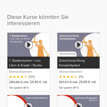
Diese Kurse könnten Sie
interessieren
1. Staatsexamen | von
Zwischenprüfung
Lilien & Kraatz | Studio-
Komplettpaket
Rep
Diverse Dozenten
Diverse Dozenten
(101)
(19)
290,66
€
mtl.
54,99
€
mtl.
154,44
€
mtl.
29,99
€
mtl.
Sie sparen 81 %
Sie sparen 81 %