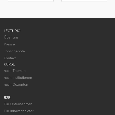
LECTURIO
Über uns
Presse
Jobangebote
Kontakt
KURSE
nach Themen
nach Institutionen
nach Dozenten
B2B
Für Unternehmen
Für Inhaltsanbieter