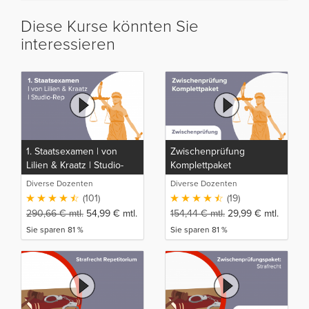
Diese Kurse könnten Sie
interessieren
1. Staatsexamen | von
Zwischenprüfung
Lilien & Kraatz | Studio-
Komplettpaket
Rep
Diverse Dozenten
Diverse Dozenten
(101)
(19)
290,66
€
mtl.
54,99
€
mtl.
154,44
€
mtl.
29,99
€
mtl.
Sie sparen 81 %
Sie sparen 81 %