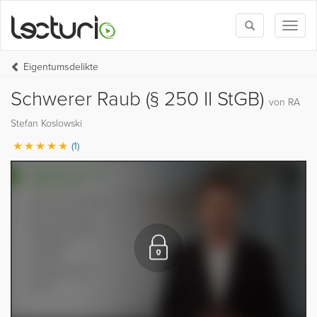
Toggle
Toggl
search
naviga
Eigentumsdelikte
Schwerer Raub (§ 250 II StGB)
von RA
Stefan Koslowski
(1)