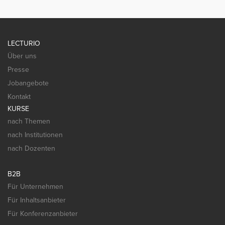
LECTURIO
Über uns
Presse
Jobangebote
Kontakt
KURSE
nach Themen
nach Institutionen
nach Dozenten
B2B
Für Unternehmen
Für Inhaltsanbieter
Für Konferenzanbieter