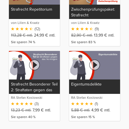
Strafrecht Repetitorium
Zwischenprüfungspaket:
Strafrecht
von Lilien & Kraatz
von Lilien & Kraatz
(12)
(9)
113,28
€
mtl.
24,99
€
mtl.
82,90
€
mtl.
13,99
€
mtl.
Sie sparen 74 %
Sie sparen 83 %
Strafrecht Besonderer Teil
Eigentumsdelikte
2: Straftaten gegen das
Vermögen
RA Stefan Koslowski
RA Stefan Koslowski
(3)
(1)
13,23
€
mtl.
7,99
€
mtl.
5,88
€
mtl.
4,99
€
mtl.
Sie sparen 40 %
Sie sparen 15 %