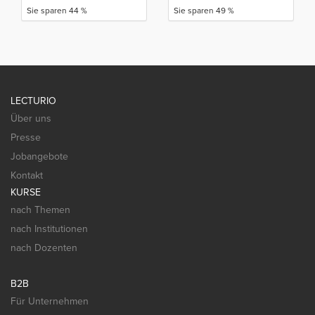
Sie sparen 44 %
Sie sparen 49 %
LECTURIO
Über uns
Presse
Jobangebote
Kontakt
KURSE
nach Themen
nach Institutionen
nach Dozenten
B2B
Für Unternehmen