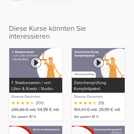
Diese Kurse könnten Sie
interessieren
1. Staatsexamen | von
Zwischenprüfung
Lilien & Kraatz | Studio-
Komplettpaket
Rep
Diverse Dozenten
Diverse Dozenten
(101)
(19)
290,66
€
mtl.
54,99
€
mtl.
154,44
€
mtl.
29,99
€
mtl.
Sie sparen 81 %
Sie sparen 81 %