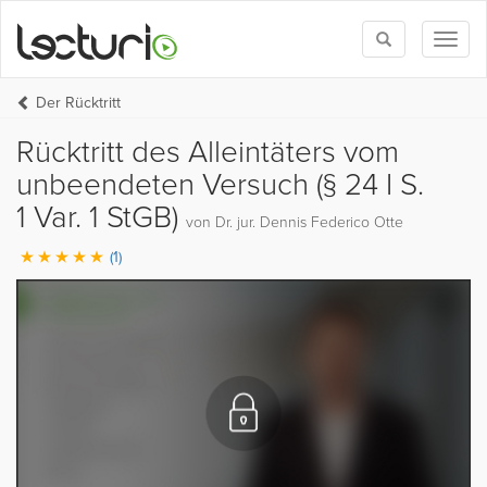
Toggle
Toggl
search
naviga
Der Rücktritt
Rücktritt des Alleintäters vom
unbeendeten Versuch (§ 24 I S.
1 Var. 1 StGB)
von Dr. jur. Dennis Federico Otte
(1)