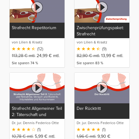
Strafrecht Repetitorium
Zwischenprüfungspaket:
Strafrecht
von Lilien & Kraatz
von Lilien & Kraatz
(12)
(9)
113,28
€
mtl.
24,99
€
mtl.
82,90
€
mtl.
13,99
€
mtl.
Sie sparen 74 %
Sie sparen 83 %
Strafrecht Allgemeiner Teil
Der Rücktritt
2: Täterschaft und
Teilnahme, Versuch und
Dr. jur. Dennis Federico Otte
Dr. jur. Dennis Federico Otte
Rücktritt, Irrtumslehre und
(1)
(1)
Konkurrenzen
10,78
€
mtl.
5,99
€
mtl.
1,96
€
mtl.
9,90
€