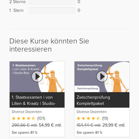
2 Sterne
0
1 Stern
0
Diese Kurse könnten Sie
interessieren
1. Staatsexamen | von
Zwischenprüfung
Lilien & Kraatz | Studio-
Komplettpaket
Rep
Diverse Dozenten
Diverse Dozenten
(101)
(19)
290,66
€
mtl.
54,99
€
mtl.
154,44
€
mtl.
29,99
€
mtl.
Sie sparen 81 %
Sie sparen 81 %