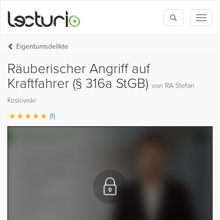
Toggle
Toggl
search
naviga
Eigentumsdelikte
Räuberischer Angriff auf
Kraftfahrer (§ 316a StGB)
von RA Stefan
Koslowski
(1)