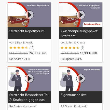
Strafrecht Repetitorium
Zwischenprüfungspaket:
Strafrecht
von Lilien & Kraatz
von Lilien & Kraatz
(12)
(9)
113,28
€
mtl.
24,99
€
mtl.
82,90
€
mtl.
13,99
€
mtl.
Sie sparen 74 %
Sie sparen 83 %
Strafrecht Besonderer Teil
Eigentumsdelikte
2: Straftaten gegen das
Vermögen
RA Stefan Koslowski
RA Stefan Koslowski