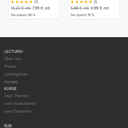
(3)
(1)
13,23
€
mtl.
7,99
€
mtl.
5,88
€
mtl.
4,99
€
mtl.
Sie sparen 40 %
Sie sparen 15 %
LECTURIO
Über uns
Presse
Jobangebote
Kontakt
KURSE
nach Themen
nach Institutionen
nach Dozenten
B2B