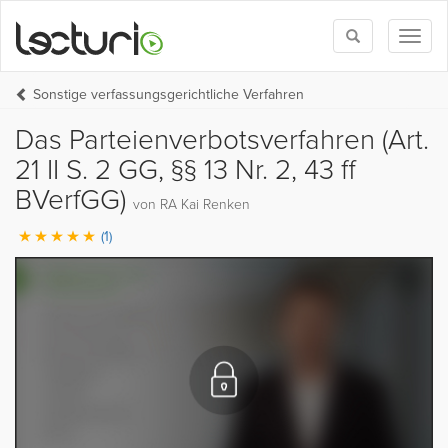
Toggle
Toggl
search
naviga
Sonstige verfassungsgerichtliche Verfahren
Das Parteienverbotsverfahren (Art.
21 II S. 2 GG, §§ 13 Nr. 2, 43 ff
BVerfGG)
von RA Kai Renken
(1)