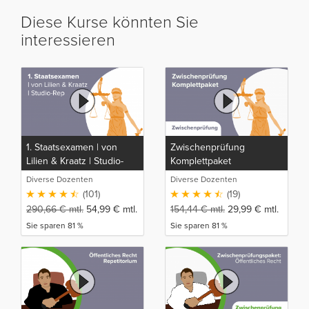
Diese Kurse könnten Sie
interessieren
1. Staatsexamen | von
Zwischenprüfung
Lilien & Kraatz | Studio-
Komplettpaket
Rep
Diverse Dozenten
Diverse Dozenten
(101)
(19)
290,66
€
mtl.
54,99
€
mtl.
154,44
€
mtl.
29,99
€
mtl.
Sie sparen 81 %
Sie sparen 81 %