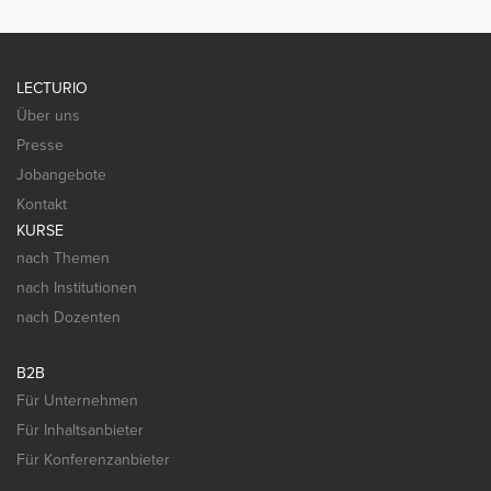
LECTURIO
Über uns
Presse
Jobangebote
Kontakt
KURSE
nach Themen
nach Institutionen
nach Dozenten
B2B
Für Unternehmen
Für Inhaltsanbieter
Für Konferenzanbieter