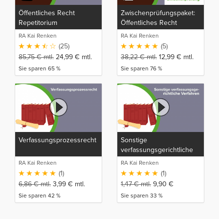
Öffentliches Recht
Zwischenprüfungspaket:
Repetitorium
Öffentliches Recht
RA Kai Renken
RA Kai Renken
(25)
(5)
85,75
€
mtl.
24,99
€
mtl.
38,22
€
mtl.
12,99
€
mtl.
Sie sparen 65 %
Sie sparen 76 %
Verfassungsprozessrecht
Sonstige
verfassungsgerichtliche
Verfahren
RA Kai Renken
RA Kai Renken
(1)
(1)
6,86
€
mtl.
3,99
€
mtl.
1,47
€
mtl.
9,90
€
Sie sparen 42 %
Sie sparen 33 %