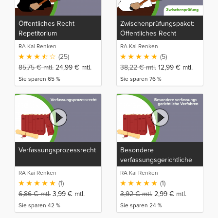
Öffentliches Recht
Zwischenprüfungspaket:
Repetitorium
Öffentliches Recht
RA Kai Renken
RA Kai Renken
(25)
(5)
85,75
€
mtl.
24,99
€
mtl.
38,22
€
mtl.
12,99
€
mtl.
Sie sparen 65 %
Sie sparen 76 %
Verfassungsprozessrecht
Besondere
verfassungsgerichtliche
Verfahren
RA Kai Renken
RA Kai Renken
(1)
(1)
6,86
€
mtl.
3,99
€
mtl.
3,92
€
mtl.
2,99
€
mtl.
Sie sparen 42 %
Sie sparen 24 %