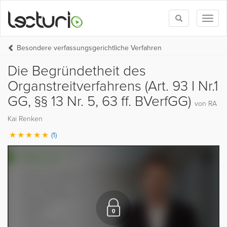
Toggle
Toggl
search
naviga
Besondere verfassungsgerichtliche Verfahren
Die Begründetheit des
Organstreitverfahrens (Art. 93 I Nr.1
GG, §§ 13 Nr. 5, 63 ff. BVerfGG)
von RA
Kai Renken
(1)