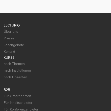
LECTURIO
Über uns
Presse
Jobangebote
Kontakt
KURSE
nach Themen
nach Institutionen
nach Dozenten
B2B
Für Unternehmen
Für Inhaltsanbieter
Für Konferenzanbieter