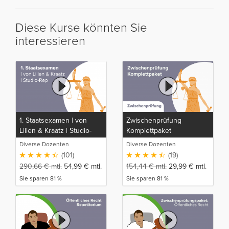
Diese Kurse könnten Sie
interessieren
1. Staatsexamen | von
Zwischenprüfung
Lilien & Kraatz | Studio-
Komplettpaket
Rep
Diverse Dozenten
Diverse Dozenten
(101)
(19)
290,66
€
mtl.
54,99
€
mtl.
154,44
€
mtl.
29,99
€
mtl.
Sie sparen 81 %
Sie sparen 81 %