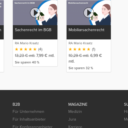
m
Sachenrecht im BGB
Mobiliarsachenrecht
RA Mario Kraatz
RA Mario Kraatz
(4)
(1)
13,23
€
mtl.
7,99
€
mtl.
10,29
€
mtl.
6,99
€
mtl.
Sie sparen 40 %
Sie sparen 32 %
B2B
MAGAZINE
S
Für Unternehmen
Medizin
Hi
Für Inhaltsanbieter
Jura
Mo
Für Konferenzanbieter
Karriere