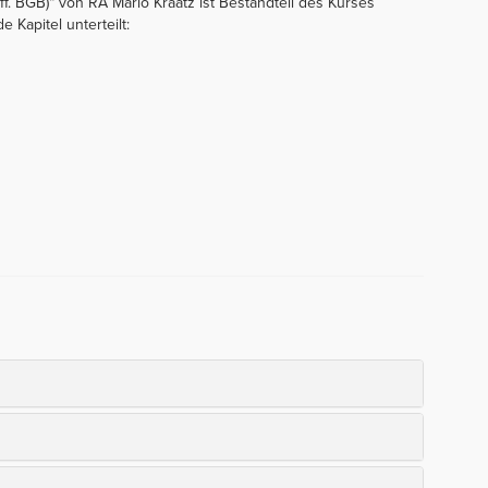
ff. BGB)“ von RA Mario Kraatz ist Bestandteil des Kurses
e Kapitel unterteilt: