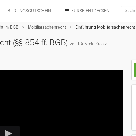
N
BILDUNGSGUTSCHEIN
KURSE ENTDECKEN
ht im BGB
Mobiliarsachenrecht
Einführung Mobiliarsachenrecht (
ht (§§ 854 ff. BGB)
von RA Mario Kraatz