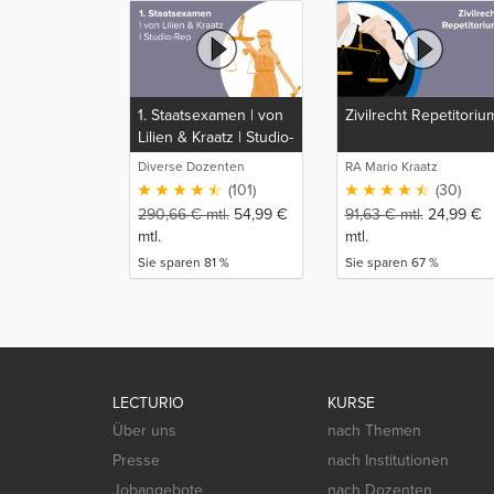
1. Staatsexamen | von
Zivilrecht Repetitoriu
Lilien & Kraatz | Studio-
Rep
Diverse Dozenten
RA Mario Kraatz
(101)
(30)
290,66
€
mtl.
54,99
€
91,63
€
mtl.
24,99
€
mtl.
mtl.
Sie sparen 81 %
Sie sparen 67 %
LECTURIO
KURSE
Über uns
nach Themen
Presse
nach Institutionen
Jobangebote
nach Dozenten