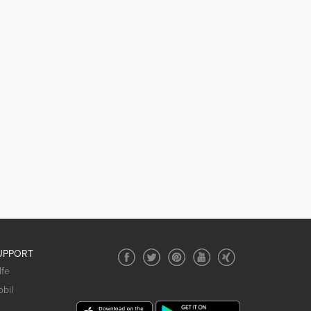
UPPORT
lfe
bil