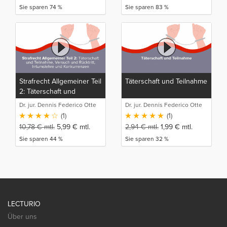
Sie sparen 74 %
Sie sparen 83 %
Strafrecht Allgemeiner Teil
Täterschaft und Teilnahme
2: Täterschaft und
Teilnahme, Versuch und
Dr. jur. Dennis Federico Otte
Dr. jur. Dennis Federico Otte
Rücktritt, Irrtumslehre und
(1)
(1)
Konkurrenzen
10,78
€
mtl.
5,99
€
mtl.
2,94
€
mtl.
1,99
€
mtl.
Sie sparen 44 %
Sie sparen 32 %
LECTURIO
Über uns