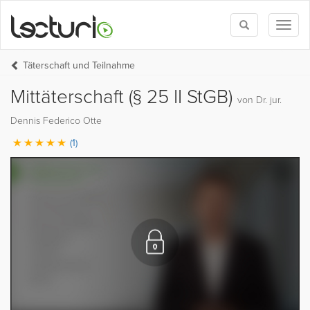
Toggle
Toggl
search
naviga
Täterschaft und Teilnahme
Mittäterschaft (§ 25 II StGB)
von Dr. jur.
Dennis Federico Otte
(1)