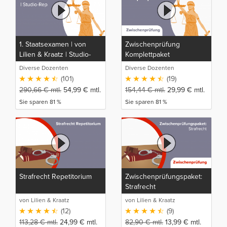
1. Staatsexamen | von
Zwischenprüfung
Lilien & Kraatz | Studio-
Komplettpaket
Rep
Diverse Dozenten
Diverse Dozenten
(101)
(19)
290,66
€
mtl.
54,99
€
mtl.
154,44
€
mtl.
29,99
€
mtl.
Sie sparen 81 %
Sie sparen 81 %
Strafrecht Repetitorium
Zwischenprüfungspaket:
Strafrecht
von Lilien & Kraatz
von Lilien & Kraatz
(12)
(9)
113,28
€
mtl.
24,99
€
mtl.
82,90
€
mtl.
13,99
€
mtl.