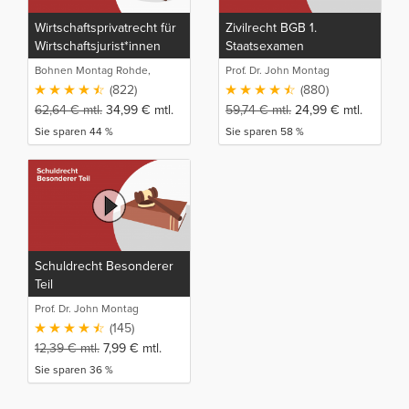
Wirtschaftsprivatrecht für
Zivilrecht BGB 1.
Wirtschaftsjurist*innen
Staatsexamen
und Bachelor of Laws
Bohnen Montag Rohde,
Prof. Dr. John Montag
(LL.B.)
Juristische Intensivlehrgänge
(822)
(880)
62,64
€
mtl.
34,99
€
mtl.
59,74
€
mtl.
24,99
€
mtl.
Sie sparen 44 %
Sie sparen 58 %
Schuldrecht Besonderer
Teil
Prof. Dr. John Montag
(145)
12,39
€
mtl.
7,99
€
mtl.
Sie sparen 36 %