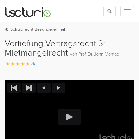
Toggle
Toggl
search
naviga
Schuldrecht Besonderer Teil
Vertiefung Vertragsrecht 3:
Mietmangelrecht
von Prof. Dr. John Montag
(1)