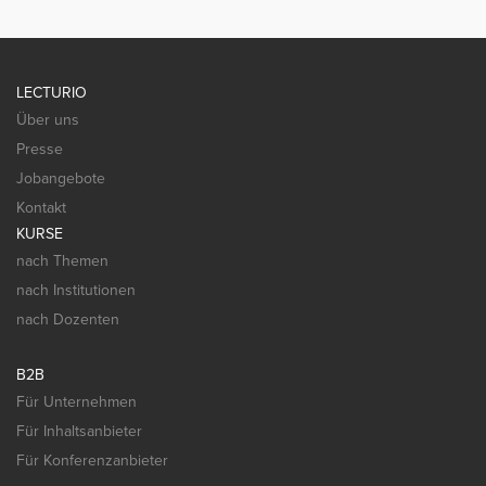
LECTURIO
Über uns
Presse
Jobangebote
Kontakt
KURSE
nach Themen
nach Institutionen
nach Dozenten
B2B
Für Unternehmen
Für Inhaltsanbieter
Für Konferenzanbieter