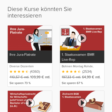
Diese Kurse könnten Sie
interessieren
Ihre Jura-Flatrate
1. Staatsexamen BMR
Live-Rep
Diverse Dozenten
Bohnen Montag Rohde,
Juristische Intensivlehrgänge
(4360)
(2534)
410,57
€
mtl.
109,99
€
mtl.
197,33
€
mtl.
64,99
€
mtl.
Sie sparen 73 %
Sie sparen 67 %