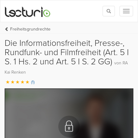
Toggle
Toggl
search
naviga
Freiheitsgrundrechte
Die Informationsfreiheit, Presse-,
Rundfunk- und Filmfreiheit (Art. 5 I
S. 1 Hs. 2 und Art. 5 I S. 2 GG)
von RA
Kai Renken
(1)