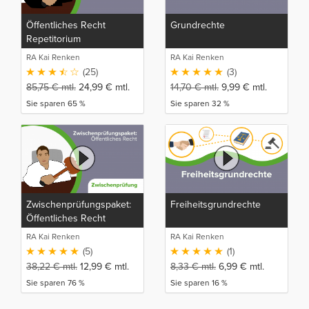
Öffentliches Recht
Grundrechte
Repetitorium
RA Kai Renken
RA Kai Renken
(25)
(3)
85,75
€
mtl.
24,99
€
mtl.
14,70
€
mtl.
9,99
€
mtl.
Sie sparen 65 %
Sie sparen 32 %
Zwischenprüfungspaket:
Freiheitsgrundrechte
Öffentliches Recht
RA Kai Renken
RA Kai Renken
(5)
(1)
38,22
€
mtl.
12,99
€
mtl.
8,33
€
mtl.
6,99
€
mtl.
Sie sparen 76 %
Sie sparen 16 %