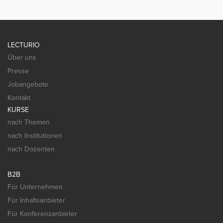
LECTURIO
Über uns
Presse
Jobangebote
Kontakt
KURSE
nach Themen
nach Institutionen
nach Dozenten
B2B
Für Unternehmen
Für Inhaltsanbieter
Für Konferenzanbieter