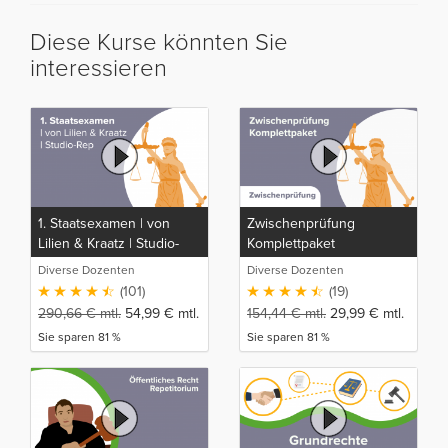
Diese Kurse könnten Sie
interessieren
1. Staatsexamen | von
Zwischenprüfung
Lilien & Kraatz | Studio-
Komplettpaket
Rep
Diverse Dozenten
Diverse Dozenten
(101)
(19)
290,66
€
mtl.
54,99
€
mtl.
154,44
€
mtl.
29,99
€
mtl.
Sie sparen 81 %
Sie sparen 81 %